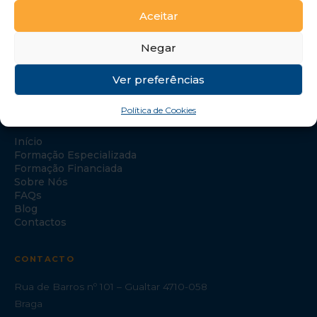
Aceitar
Negar
Ver preferências
Política de Cookies
NAVEGAÇÃO
Início
Formação Especializada
Formação Financiada
Sobre Nós
FAQs
Blog
Contactos
CONTACTO
Rua de Barros nº 101 – Gualtar 4710-058
Braga