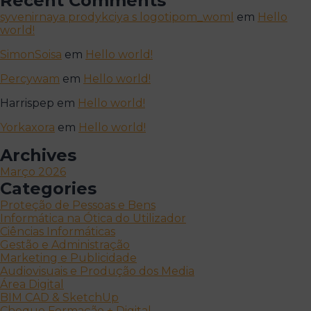
Recent Comments
syvenirnaya prodykciya s logotipom_woml
em
Hello
world!
SimonSoisa
em
Hello world!
Percywam
em
Hello world!
Harrispep
em
Hello world!
Yorkaxora
em
Hello world!
Archives
Março 2026
Categories
Proteção de Pessoas e Bens
Informática na Ótica do Utilizador
Ciências Informáticas
Gestão e Administração
Marketing e Publicidade
Audiovisuais e Produção dos Media
Área Digital
BIM CAD & SketchUp
Cheque Formação + Digital