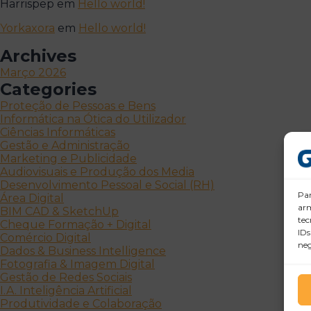
Harrispep
em
Hello world!
Yorkaxora
em
Hello world!
Archives
Março 2026
Categories
Proteção de Pessoas e Bens
Informática na Ótica do Utilizador
Ciências Informáticas
Gestão e Administração
Marketing e Publicidade
Audiovisuais e Produção dos Media
Desenvolvimento Pessoal e Social (RH)
Par
Área Digital
arm
BIM CAD & SketchUp
tec
Cheque Formação + Digital
IDs
Comércio Digital
neg
Dados & Business Intelligence
Fotografia & Imagem Digital
Gestão de Redes Sociais
I.A. Inteligência Artificial
Produtividade e Colaboração