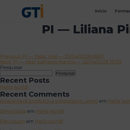
Início
Formaç
PI — Liliana P
Navegação
Previous:
PI — Yassir José — 25/04/2026 08:57
Next:
PI — Abel palhares Martins — 25/04/2026 10:39
de
Pesquisar
artigos
Pesquisar
Recent Posts
Hello world!
Recent Comments
syvenirnaya prodykciya s logotipom_woml
em
Hello wor
SimonSoisa
em
Hello world!
Percywam
em
Hello world!