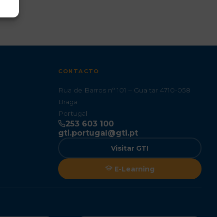
CONTACTO
Rua de Barros nº 101 – Gualtar 4710-058
Braga
Portugal
253 603 100
gti.portugal@gti.pt
Visitar GTI
E-Learning