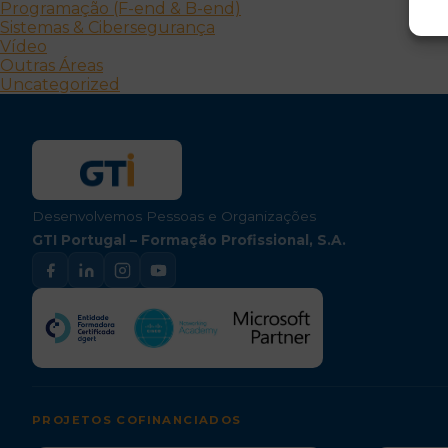
Programação (F-end & B-end)
Sistemas & Cibersegurança
Vídeo
Outras Áreas
Uncategorized
Desenvolvemos Pessoas e Organizações
GTI Portugal – Formação Profissional, S.A.
PROJETOS COFINANCIADOS