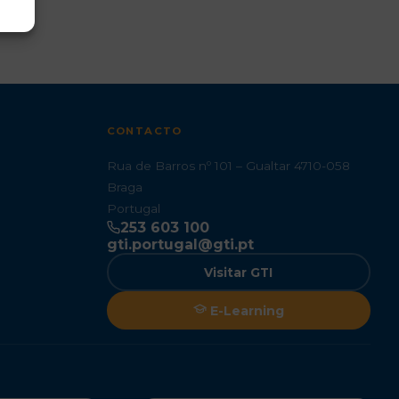
CONTACTO
Rua de Barros nº 101 – Gualtar 4710-058
Braga
Portugal
253 603 100
gti.portugal@gti.pt
Visitar GTI
E-Learning