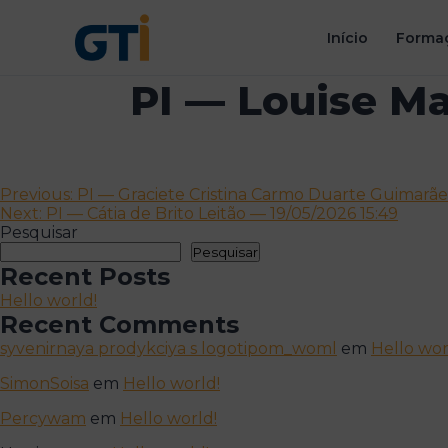
Início
Formaç
PI — Louise Ma
Navegação
Previous:
PI — Graciete Cristina Carmo Duarte Guimarãe
Next:
PI — Cátia de Brito Leitão — 19/05/2026 15:49
de
Pesquisar
artigos
Pesquisar
Recent Posts
Hello world!
Recent Comments
syvenirnaya prodykciya s logotipom_woml
em
Hello wor
SimonSoisa
em
Hello world!
Percywam
em
Hello world!