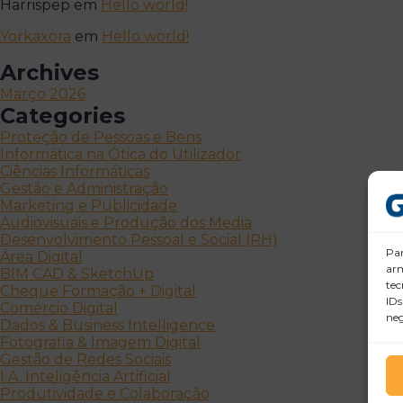
Harrispep
em
Hello world!
Yorkaxora
em
Hello world!
Archives
Março 2026
Categories
Proteção de Pessoas e Bens
Informática na Ótica do Utilizador
Ciências Informáticas
Gestão e Administração
Marketing e Publicidade
Audiovisuais e Produção dos Media
Desenvolvimento Pessoal e Social (RH)
Par
Área Digital
arm
BIM CAD & SketchUp
tec
Cheque Formação + Digital
IDs
Comércio Digital
neg
Dados & Business Intelligence
Fotografia & Imagem Digital
Gestão de Redes Sociais
I.A. Inteligência Artificial
Produtividade e Colaboração