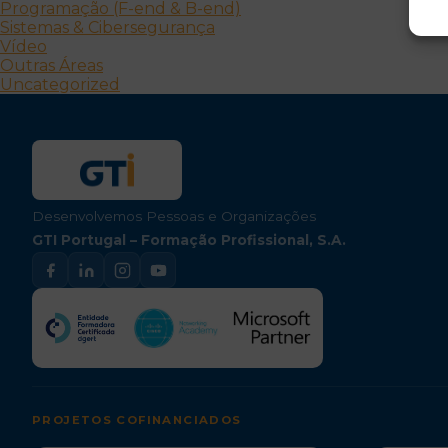
Programação (F-end & B-end)
Sistemas & Cibersegurança
Vídeo
Outras Áreas
Uncategorized
Desenvolvemos Pessoas e Organizações
GTI Portugal – Formação Profissional, S.A.
PROJETOS COFINANCIADOS