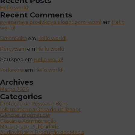
Recent Posts
Hello world!
Recent Comments
syvenirnaya prodykciya s logotipom_woml
em
Hello
world!
SimonSoisa
em
Hello world!
Percywam
em
Hello world!
Harrispep
em
Hello world!
Yorkaxora
em
Hello world!
Archives
Março 2026
Categories
Proteção de Pessoas e Bens
Informática na Ótica do Utilizador
Ciências Informáticas
Gestão e Administração
Marketing e Publicidade
Audiovisuais e Produção dos Media