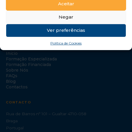
Aceitar
Negar
Ver preferências
NAVEGAÇÃO
Política de Cookies
Início
Formação Especializada
Formação Financiada
Sobre Nós
FAQs
Blog
Contactos
CONTACTO
Rua de Barros nº 101 – Gualtar 4710-058
Braga
Portugal