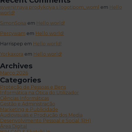
Recent Comments
syvenirnaya prodykciya s logotipom_woml
em
Hello
world!
SimonSoisa
em
Hello world!
Percywam
em
Hello world!
Harrispep
em
Hello world!
Yorkaxora
em
Hello world!
Archives
Março 2026
Categories
Proteção de Pessoas e Bens
Informática na Ótica do Utilizador
Ciências Informáticas
Gestão e Administração
Marketing e Publicidade
Audiovisuais e Produção dos Media
Desenvolvimento Pessoal e Social (RH)
Área Digital
BIM CAD & SketchUp