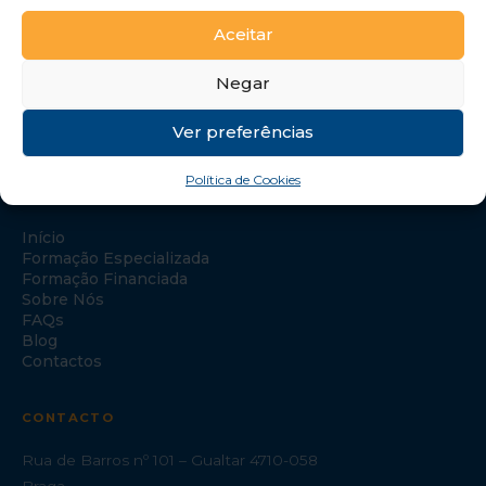
Aceitar
Negar
Ver preferências
Política de Cookies
NAVEGAÇÃO
Início
Formação Especializada
Formação Financiada
Sobre Nós
FAQs
Blog
Contactos
CONTACTO
Rua de Barros nº 101 – Gualtar 4710-058