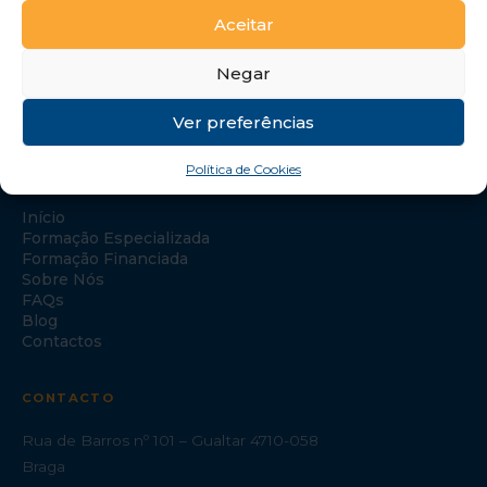
Aceitar
Negar
Ver preferências
Política de Cookies
NAVEGAÇÃO
Início
Formação Especializada
Formação Financiada
Sobre Nós
FAQs
Blog
Contactos
CONTACTO
Rua de Barros nº 101 – Gualtar 4710-058
Braga