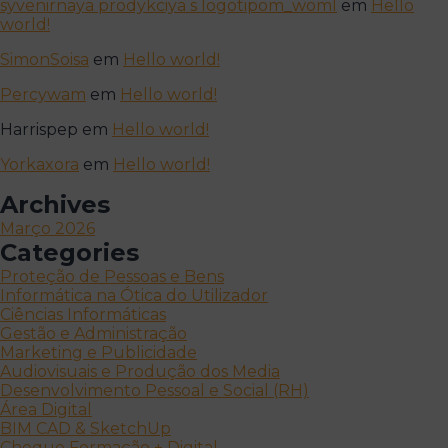
syvenirnaya prodykciya s logotipom_woml
em
Hello
world!
SimonSoisa
em
Hello world!
Percywam
em
Hello world!
Harrispep
em
Hello world!
Yorkaxora
em
Hello world!
Archives
Março 2026
Categories
Proteção de Pessoas e Bens
Informática na Ótica do Utilizador
Ciências Informáticas
Gestão e Administração
Marketing e Publicidade
Audiovisuais e Produção dos Media
Desenvolvimento Pessoal e Social (RH)
Área Digital
BIM CAD & SketchUp
Cheque Formação + Digital