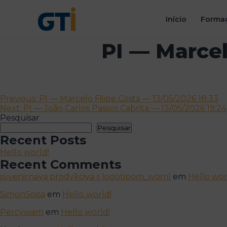
Início
Formaç
PI — Marcel
Navegação
Previous:
PI — Marcelo Filipe Costa — 13/05/2026 18:33
Next:
PI — João Carlos Passos Cabrita — 13/05/2026 19:24
de
Pesquisar
artigos
Pesquisar
Recent Posts
Hello world!
Recent Comments
syvenirnaya prodykciya s logotipom_woml
em
Hello wor
SimonSoisa
em
Hello world!
Percywam
em
Hello world!