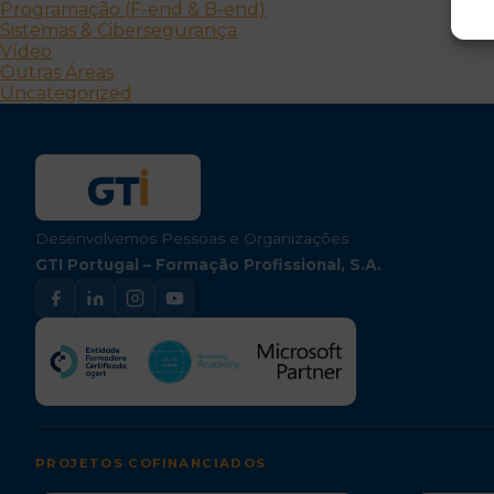
Programação (F-end & B-end)
Sistemas & Cibersegurança
Vídeo
Outras Áreas
Uncategorized
Desenvolvemos Pessoas e Organizações
GTI Portugal – Formação Profissional, S.A.
PROJETOS COFINANCIADOS