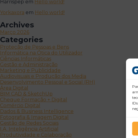
Harrispep
em
Hello world!
Yorkaxora
em
Hello world!
Archives
Março 2026
Categories
Proteção de Pessoas e Bens
Informática na Ótica do Utilizador
Ciências Informáticas
Gestão e Administração
Marketing e Publicidade
Audiovisuais e Produção dos Media
Desenvolvimento Pessoal e Social (RH)
Par
Área Digital
arm
BIM CAD & SketchUp
tec
Cheque Formação + Digital
IDs
Comércio Digital
neg
Dados & Business Intelligence
Fotografia & Imagem Digital
Gestão de Redes Sociais
I.A. Inteligência Artificial
Produtividade e Colaboração