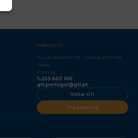
CONTACTO
Rua de Barros nº 101 – Gualtar 4710-058
Braga
Portugal
253 603 100
gti.portugal@gti.pt
Visitar GTI
E-Learning