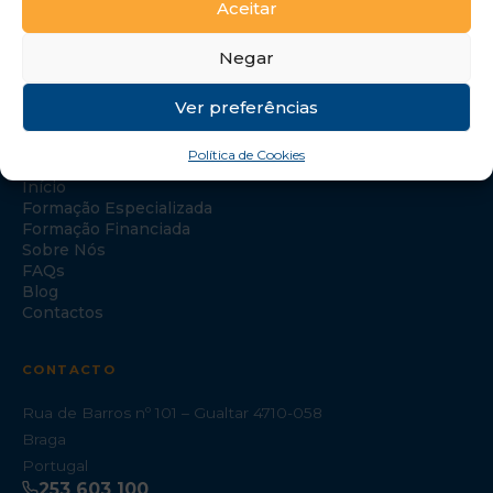
Aceitar
Negar
Ver preferências
NAVEGAÇÃO
Política de Cookies
Início
Formação Especializada
Formação Financiada
Sobre Nós
FAQs
Blog
Contactos
CONTACTO
Rua de Barros nº 101 – Gualtar 4710-058
Braga
Portugal
253 603 100