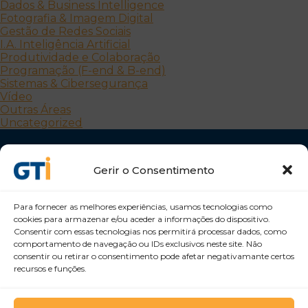
Dados & Business Intelligence
Fotografia & Imagem Digital
Gestão de Redes Sociais
I.A. Inteligência Artificial
Produtividade e Colaboração
Programação (F-end & B-end)
Sistemas & Cibersegurança
Vídeo
Outras Áreas
Uncategorized
Gerir o Consentimento
Para fornecer as melhores experiências, usamos tecnologias como
cookies para armazenar e/ou aceder a informações do dispositivo.
Consentir com essas tecnologias nos permitirá processar dados, como
Desenvolvemos Pessoas e Organizações
comportamento de navegação ou IDs exclusivos neste site. Não
GTI Portugal – Formação Profissional, S.A.
consentir ou retirar o consentimento pode afetar negativamante certos
recursos e funções.