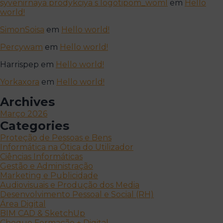
syvenirnaya prodykciya s logotipom_woml
em
Hello
world!
SimonSoisa
em
Hello world!
Percywam
em
Hello world!
Harrispep
em
Hello world!
Yorkaxora
em
Hello world!
Archives
Março 2026
Categories
Proteção de Pessoas e Bens
Informática na Ótica do Utilizador
Ciências Informáticas
Gestão e Administração
Marketing e Publicidade
Audiovisuais e Produção dos Media
Desenvolvimento Pessoal e Social (RH)
Área Digital
BIM CAD & SketchUp
Cheque Formação + Digital