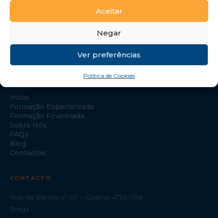
Aceitar
Negar
Ver preferências
Política de Cookies
NAVEGAÇÃO
Início
Formação Especializada
Formação Financiada
Sobre Nós
FAQs
Blog
Contactos
CONTACTO
Rua de Barros nº 101 – Gualtar 4710-058
Braga