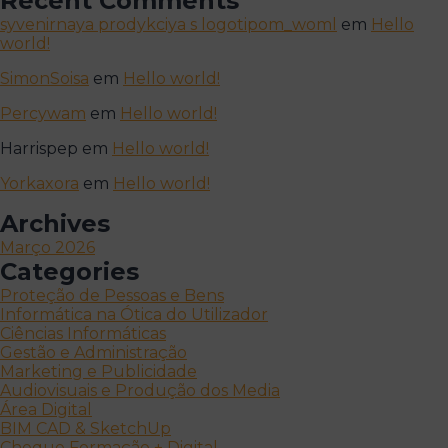
Recent Comments
syvenirnaya prodykciya s logotipom_woml
em
Hello
world!
SimonSoisa
em
Hello world!
Percywam
em
Hello world!
Harrispep
em
Hello world!
Yorkaxora
em
Hello world!
Archives
Março 2026
Categories
Proteção de Pessoas e Bens
Informática na Ótica do Utilizador
Ciências Informáticas
Gestão e Administração
Marketing e Publicidade
Audiovisuais e Produção dos Media
Área Digital
BIM CAD & SketchUp
Cheque Formação + Digital