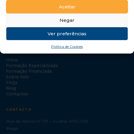
Aceitar
Negar
Ver preferências
Política de Cookies
NAVEGAÇÃO
Início
Formação Especializada
Formação Financiada
Sobre Nós
FAQs
Blog
Contactos
CONTACTO
Rua de Barros nº 101 – Gualtar 4710-058
Braga