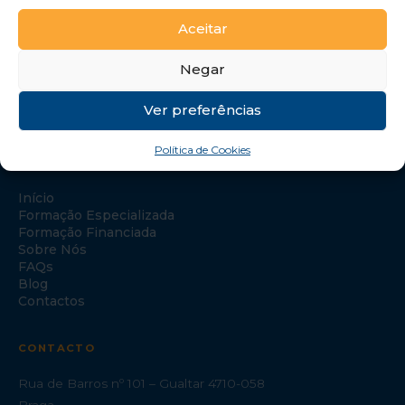
Aceitar
Negar
Ver preferências
Política de Cookies
NAVEGAÇÃO
Início
Formação Especializada
Formação Financiada
Sobre Nós
FAQs
Blog
Contactos
CONTACTO
Rua de Barros nº 101 – Gualtar 4710-058