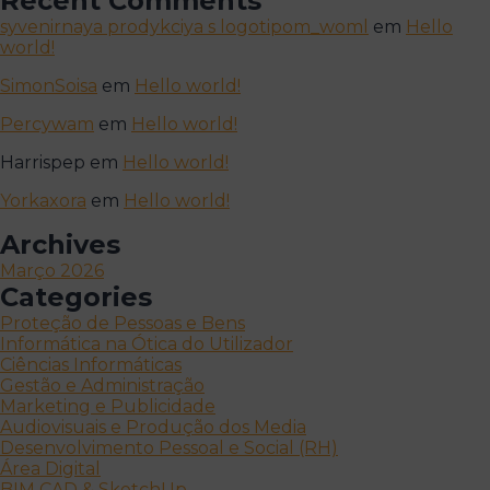
Recent Comments
syvenirnaya prodykciya s logotipom_woml
em
Hello
world!
SimonSoisa
em
Hello world!
Percywam
em
Hello world!
Harrispep
em
Hello world!
Yorkaxora
em
Hello world!
Archives
Março 2026
Categories
Proteção de Pessoas e Bens
Informática na Ótica do Utilizador
Ciências Informáticas
Gestão e Administração
Marketing e Publicidade
Audiovisuais e Produção dos Media
Desenvolvimento Pessoal e Social (RH)
Área Digital
BIM CAD & SketchUp