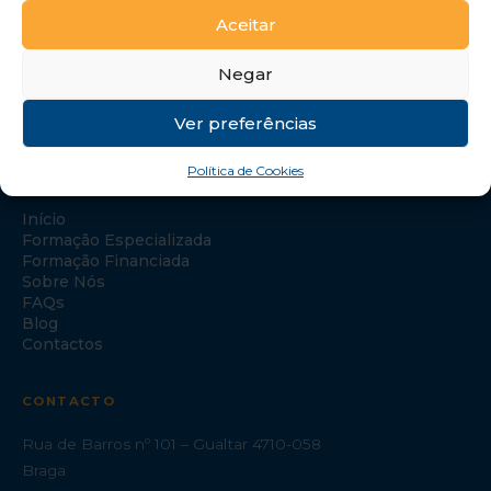
Aceitar
Negar
Ver preferências
Política de Cookies
NAVEGAÇÃO
Início
Formação Especializada
Formação Financiada
Sobre Nós
FAQs
Blog
Contactos
CONTACTO
Rua de Barros nº 101 – Gualtar 4710-058
Braga