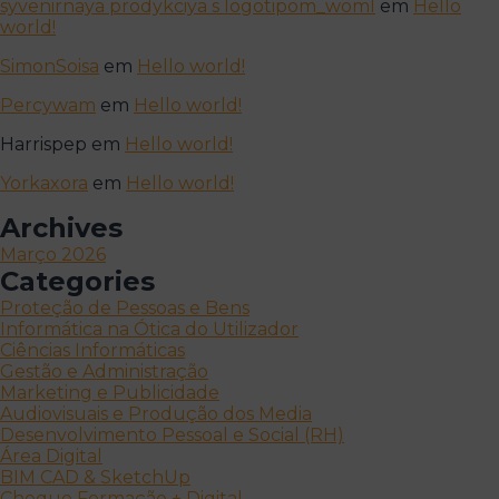
syvenirnaya prodykciya s logotipom_woml
em
Hello
world!
SimonSoisa
em
Hello world!
Percywam
em
Hello world!
Harrispep
em
Hello world!
Yorkaxora
em
Hello world!
Archives
Março 2026
Categories
Proteção de Pessoas e Bens
Informática na Ótica do Utilizador
Ciências Informáticas
Gestão e Administração
Marketing e Publicidade
Audiovisuais e Produção dos Media
Desenvolvimento Pessoal e Social (RH)
Área Digital
BIM CAD & SketchUp
Cheque Formação + Digital