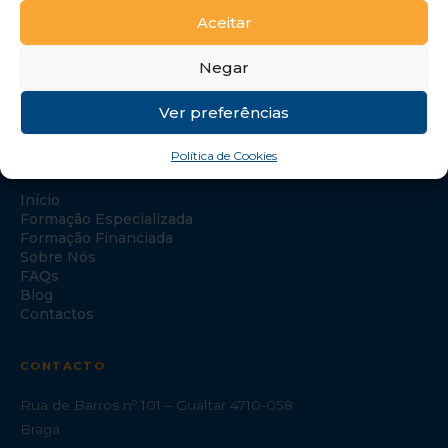
Aceitar
Negar
Ver preferências
Política de Cookies
NAVEGAÇÃO
Início
Formação Especializada
Formação Financiada
Sobre Nós
FAQs
Blog
Contactos
CONTACTO
Rua de Barros nº 101 – Gualtar 4710-058
Braga