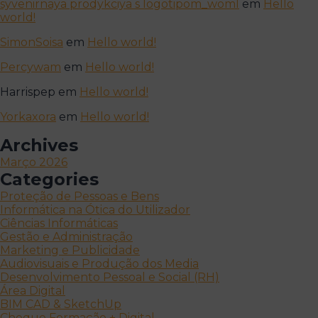
syvenirnaya prodykciya s logotipom_woml
em
Hello
world!
SimonSoisa
em
Hello world!
Percywam
em
Hello world!
Harrispep
em
Hello world!
Yorkaxora
em
Hello world!
Archives
Março 2026
Categories
Proteção de Pessoas e Bens
Informática na Ótica do Utilizador
Ciências Informáticas
Gestão e Administração
Marketing e Publicidade
Audiovisuais e Produção dos Media
Desenvolvimento Pessoal e Social (RH)
Área Digital
BIM CAD & SketchUp
Cheque Formação + Digital