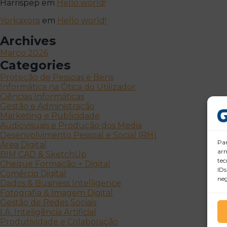
Harrispep
em
Hello world!
Yorkaxora
em
Hello world!
Archives
Março 2026
Categories
Proteção de Pessoas e Bens
Informática na Ótica do Utilizador
Ciências Informáticas
Gestão e Administração
Marketing e Publicidade
Audiovisuais e Produção dos Media
Desenvolvimento Pessoal e Social (RH)
Par
Área Digital
arm
BIM CAD & SketchUp
tec
Cheque Formação + Digital
IDs
Comércio Digital
neg
Dados & Business Intelligence
Fotografia & Imagem Digital
Gestão de Redes Sociais
I.A. Inteligência Artificial
Produtividade e Colaboração