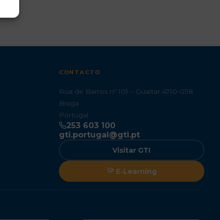
CONTACTO
Rua de Barros nº 101 – Gualtar 4710-058
Braga
Portugal
253 603 100
gti.portugal@gti.pt
Visitar GTI
E-Learning