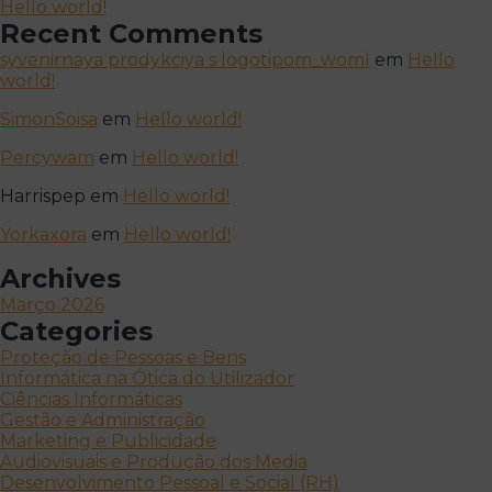
Hello world!
Recent Comments
syvenirnaya prodykciya s logotipom_woml
em
Hello
world!
SimonSoisa
em
Hello world!
Percywam
em
Hello world!
Harrispep
em
Hello world!
Yorkaxora
em
Hello world!
Archives
Março 2026
Categories
Proteção de Pessoas e Bens
Informática na Ótica do Utilizador
Ciências Informáticas
Gestão e Administração
Marketing e Publicidade
Audiovisuais e Produção dos Media
Desenvolvimento Pessoal e Social (RH)