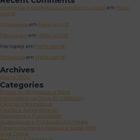
Recent Comments
syvenirnaya prodykciya s logotipom_woml
em
Hello
world!
SimonSoisa
em
Hello world!
Percywam
em
Hello world!
Harrispep
em
Hello world!
Yorkaxora
em
Hello world!
Archives
Março 2026
Categories
Proteção de Pessoas e Bens
Informática na Ótica do Utilizador
Ciências Informáticas
Gestão e Administração
Marketing e Publicidade
Audiovisuais e Produção dos Media
Desenvolvimento Pessoal e Social (RH)
Área Digital
BIM CAD & SketchUp