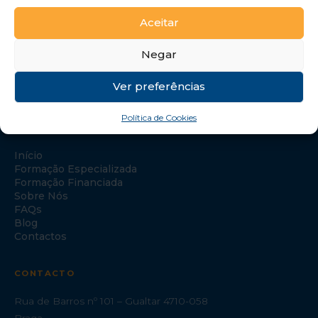
Aceitar
Negar
Ver preferências
Política de Cookies
NAVEGAÇÃO
Início
Formação Especializada
Formação Financiada
Sobre Nós
FAQs
Blog
Contactos
CONTACTO
Rua de Barros nº 101 – Gualtar 4710-058