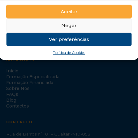
Aceitar
Negar
Ver preferências
Política de Cookies
NAVEGAÇÃO
Início
Formação Especializada
Formação Financiada
Sobre Nós
FAQs
Blog
Contactos
CONTACTO
Rua de Barros nº 101 – Gualtar 4710-058