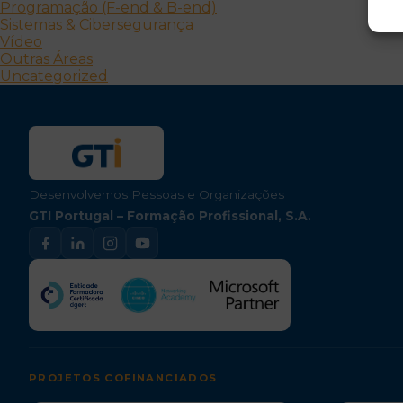
Programação (F-end & B-end)
Sistemas & Cibersegurança
Vídeo
Outras Áreas
Uncategorized
Desenvolvemos Pessoas e Organizações
GTI Portugal – Formação Profissional, S.A.
PROJETOS COFINANCIADOS