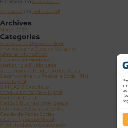
Harrispep
em
Hello world!
Yorkaxora
em
Hello world!
Archives
Março 2026
Categories
Proteção de Pessoas e Bens
Informática na Ótica do Utilizador
Ciências Informáticas
Gestão e Administração
Marketing e Publicidade
Audiovisuais e Produção dos Media
Desenvolvimento Pessoal e Social (RH)
Par
Área Digital
arm
BIM CAD & SketchUp
tec
Cheque Formação + Digital
IDs
Comércio Digital
neg
Dados & Business Intelligence
Fotografia & Imagem Digital
Gestão de Redes Sociais
I.A. Inteligência Artificial
Produtividade e Colaboração