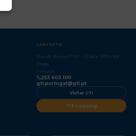
CONTACTO
Rua de Barros nº 101 – Gualtar 4710-058
Braga
Portugal
253 603 100
gti.portugal@gti.pt
Visitar GTI
E-Learning