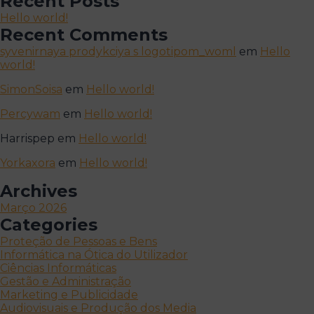
Recent Posts
Hello world!
Recent Comments
syvenirnaya prodykciya s logotipom_woml
em
Hello
world!
SimonSoisa
em
Hello world!
Percywam
em
Hello world!
Harrispep
em
Hello world!
Yorkaxora
em
Hello world!
Archives
Março 2026
Categories
Proteção de Pessoas e Bens
Informática na Ótica do Utilizador
Ciências Informáticas
Gestão e Administração
Marketing e Publicidade
Audiovisuais e Produção dos Media