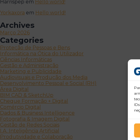
Harrispep
em
Hello world!
Yorkaxora
em
Hello world!
Archives
Março 2026
Categories
Proteção de Pessoas e Bens
Informática na Ótica do Utilizador
Ciências Informáticas
Gestão e Administração
Marketing e Publicidade
Audiovisuais e Produção dos Media
Desenvolvimento Pessoal e Social (RH)
Par
Área Digital
arm
BIM CAD & SketchUp
tec
Cheque Formação + Digital
IDs
Comércio Digital
neg
Dados & Business Intelligence
Fotografia & Imagem Digital
Gestão de Redes Sociais
I.A. Inteligência Artificial
Produtividade e Colaboração