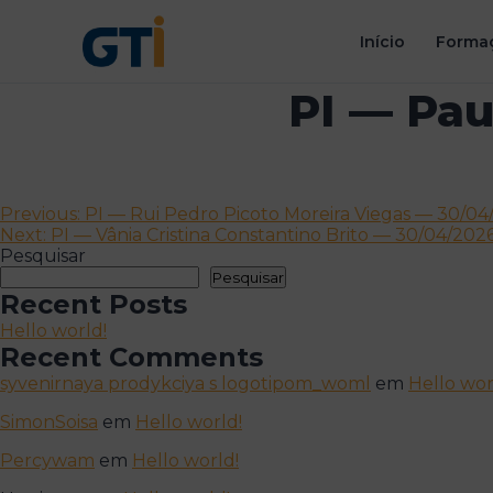
Início
Formaç
PI — Pau
Navegação
Previous:
PI — Rui Pedro Picoto Moreira Viegas — 30/04/
Next:
PI — Vânia Cristina Constantino Brito — 30/04/2026
de
Pesquisar
artigos
Pesquisar
Recent Posts
Hello world!
Recent Comments
syvenirnaya prodykciya s logotipom_woml
em
Hello wor
SimonSoisa
em
Hello world!
Percywam
em
Hello world!