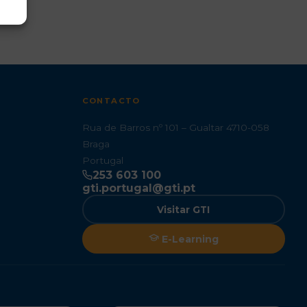
CONTACTO
Rua de Barros nº 101 – Gualtar 4710-058
Braga
Portugal
253 603 100
gti.portugal@gti.pt
Visitar GTI
E-Learning