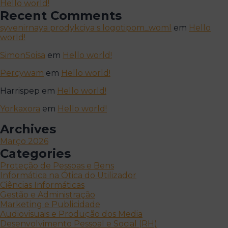
Hello world!
Recent Comments
syvenirnaya prodykciya s logotipom_woml
em
Hello
world!
SimonSoisa
em
Hello world!
Percywam
em
Hello world!
Harrispep
em
Hello world!
Yorkaxora
em
Hello world!
Archives
Março 2026
Categories
Proteção de Pessoas e Bens
Informática na Ótica do Utilizador
Ciências Informáticas
Gestão e Administração
Marketing e Publicidade
Audiovisuais e Produção dos Media
Desenvolvimento Pessoal e Social (RH)