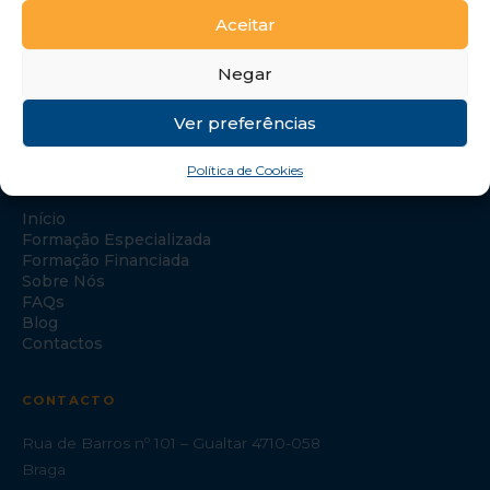
Aceitar
Negar
Ver preferências
Política de Cookies
NAVEGAÇÃO
Início
Formação Especializada
Formação Financiada
Sobre Nós
FAQs
Blog
Contactos
CONTACTO
Rua de Barros nº 101 – Gualtar 4710-058
Braga