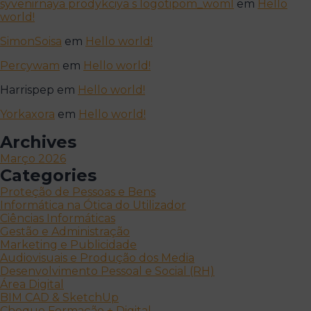
syvenirnaya prodykciya s logotipom_woml
em
Hello
world!
SimonSoisa
em
Hello world!
Percywam
em
Hello world!
Harrispep
em
Hello world!
Yorkaxora
em
Hello world!
Archives
Março 2026
Categories
Proteção de Pessoas e Bens
Informática na Ótica do Utilizador
Ciências Informáticas
Gestão e Administração
Marketing e Publicidade
Audiovisuais e Produção dos Media
Desenvolvimento Pessoal e Social (RH)
Área Digital
BIM CAD & SketchUp
Cheque Formação + Digital