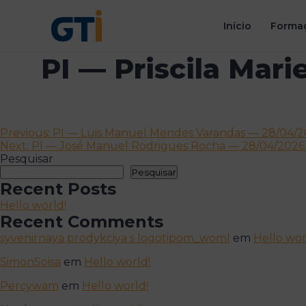
Início
Formaç
PI — Priscila Mari
Navegação
Previous:
PI — Luis Manuel Mendes Varandas — 28/04/2
Next:
PI — José Manuel Rodrigues Rocha — 28/04/2026 1
de
Pesquisar
artigos
Pesquisar
Recent Posts
Hello world!
Recent Comments
syvenirnaya prodykciya s logotipom_woml
em
Hello wor
SimonSoisa
em
Hello world!
Percywam
em
Hello world!