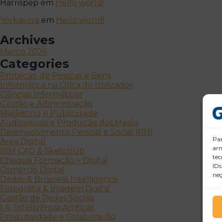
Harrispep
em
Hello world!
Yorkaxora
em
Hello world!
Archives
Março 2026
Categories
Proteção de Pessoas e Bens
Informática na Ótica do Utilizador
Ciências Informáticas
Gestão e Administração
Marketing e Publicidade
Audiovisuais e Produção dos Media
Desenvolvimento Pessoal e Social (RH)
Par
Área Digital
arm
BIM CAD & SketchUp
tec
Cheque Formação + Digital
IDs
Comércio Digital
neg
Dados & Business Intelligence
Fotografia & Imagem Digital
Gestão de Redes Sociais
I.A. Inteligência Artificial
Produtividade e Colaboração