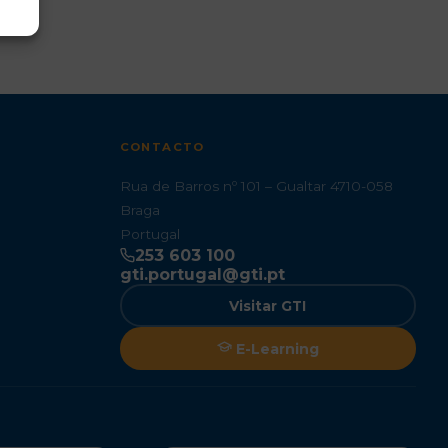
CONTACTO
Rua de Barros nº 101 – Gualtar 4710-058
Braga
Portugal
253 603 100
gti.portugal@gti.pt
Visitar GTI
E-Learning