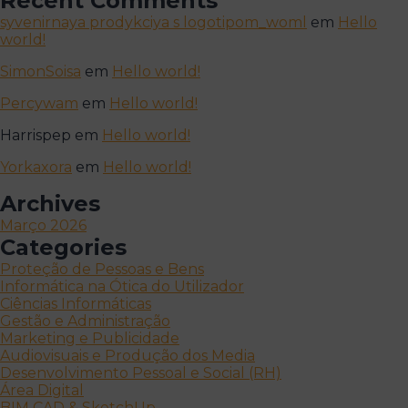
Recent Comments
syvenirnaya prodykciya s logotipom_woml
em
Hello
world!
SimonSoisa
em
Hello world!
Percywam
em
Hello world!
Harrispep
em
Hello world!
Yorkaxora
em
Hello world!
Archives
Março 2026
Categories
Proteção de Pessoas e Bens
Informática na Ótica do Utilizador
Ciências Informáticas
Gestão e Administração
Marketing e Publicidade
Audiovisuais e Produção dos Media
Desenvolvimento Pessoal e Social (RH)
Área Digital
BIM CAD & SketchUp