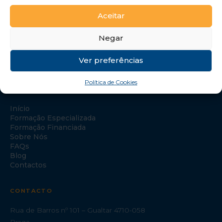
Aceitar
Negar
Ver preferências
Política de Cookies
NAVEGAÇÃO
Início
Formação Especializada
Formação Financiada
Sobre Nós
FAQs
Blog
Contactos
CONTACTO
Rua de Barros nº 101 – Gualtar 4710-058