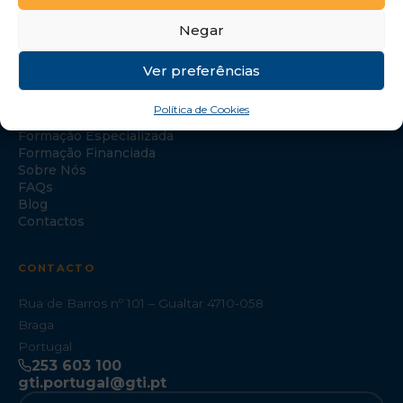
Negar
Ver preferências
NAVEGAÇÃO
Política de Cookies
Início
Formação Especializada
Formação Financiada
Sobre Nós
FAQs
Blog
Contactos
CONTACTO
Rua de Barros nº 101 – Gualtar 4710-058
Braga
Portugal
253 603 100
gti.portugal@gti.pt