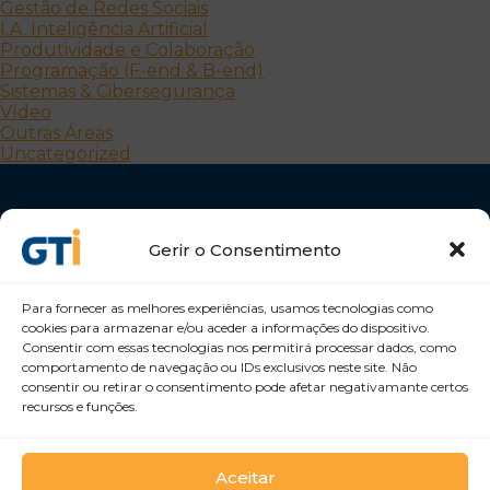
Gestão de Redes Sociais
I.A. Inteligência Artificial
Produtividade e Colaboração
Programação (F-end & B-end)
Sistemas & Cibersegurança
Vídeo
Outras Áreas
Uncategorized
Gerir o Consentimento
Para fornecer as melhores experiências, usamos tecnologias como
cookies para armazenar e/ou aceder a informações do dispositivo.
Desenvolvemos Pessoas e Organizações
Consentir com essas tecnologias nos permitirá processar dados, como
GTI Portugal – Formação Profissional, S.A.
comportamento de navegação ou IDs exclusivos neste site. Não
consentir ou retirar o consentimento pode afetar negativamante certos
recursos e funções.
Aceitar