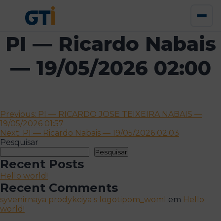
PI — Ricardo Nabais
— 19/05/2026 02:00
Navegação
Previous:
PI — RICARDO JOSE TEIXEIRA NABAIS —
19/05/2026 01:57
de
Next:
PI — Ricardo Nabais — 19/05/2026 02:03
artigos
Pesquisar
Pesquisar
Recent Posts
Hello world!
Recent Comments
syvenirnaya prodykciya s logotipom_woml
em
Hello
world!