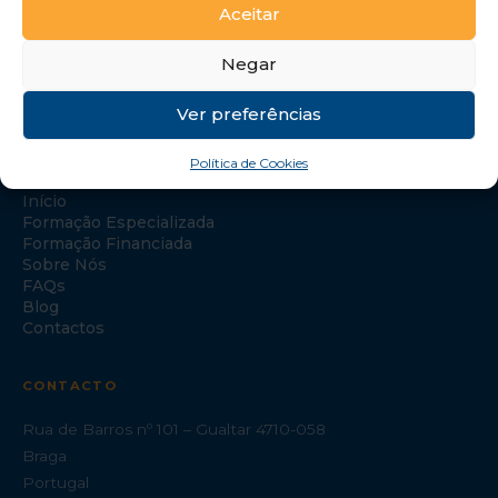
Aceitar
Negar
Ver preferências
NAVEGAÇÃO
Política de Cookies
Início
Formação Especializada
Formação Financiada
Sobre Nós
FAQs
Blog
Contactos
CONTACTO
Rua de Barros nº 101 – Gualtar 4710-058
Braga
Portugal