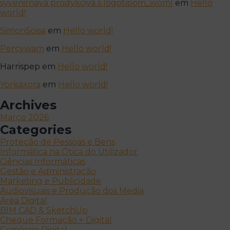
syvenirnaya prodykciya s logotipom_woml
em
Hello
world!
SimonSoisa
em
Hello world!
Percywam
em
Hello world!
Harrispep
em
Hello world!
Yorkaxora
em
Hello world!
Archives
Março 2026
Categories
Proteção de Pessoas e Bens
Informática na Ótica do Utilizador
Ciências Informáticas
Gestão e Administração
Marketing e Publicidade
Audiovisuais e Produção dos Media
Área Digital
BIM CAD & SketchUp
Cheque Formação + Digital
Comércio Digital