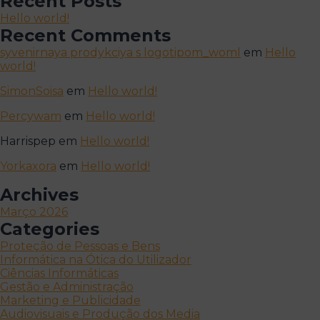
Recent Posts
Hello world!
Recent Comments
syvenirnaya prodykciya s logotipom_woml
em
Hello
world!
SimonSoisa
em
Hello world!
Percywam
em
Hello world!
Harrispep
em
Hello world!
Yorkaxora
em
Hello world!
Archives
Março 2026
Categories
Proteção de Pessoas e Bens
Informática na Ótica do Utilizador
Ciências Informáticas
Gestão e Administração
Marketing e Publicidade
Audiovisuais e Produção dos Media