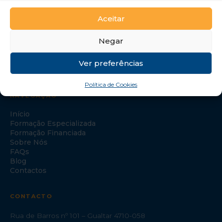
Aceitar
Negar
Ver preferências
Política de Cookies
NAVEGAÇÃO
Início
Formação Especializada
Formação Financiada
Sobre Nós
FAQs
Blog
Contactos
CONTACTO
Rua de Barros nº 101 – Gualtar 4710-058