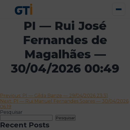
PI — Rui José
Fernandes de
Magalhães —
30/04/2026 00:49
Navegação
Previous:
PI — Gilda Banze — 29/04/2026 23:31
Next:
PI — Rui Manuel Fernandes Soares — 30/04/2026
de
06:19
artigos
Pesquisar
Pesquisar
Recent Posts