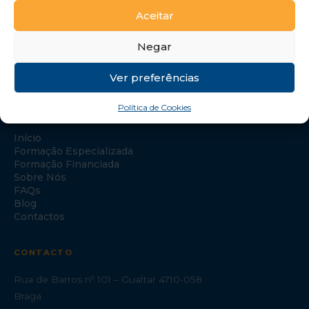
Aceitar
Negar
Ver preferências
Política de Cookies
NAVEGAÇÃO
Início
Formação Especializada
Formação Financiada
Sobre Nós
FAQs
Blog
Contactos
CONTACTO
Rua de Barros nº 101 – Gualtar 4710-058
Braga