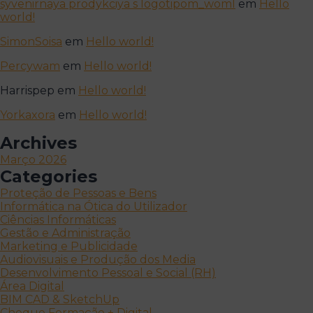
syvenirnaya prodykciya s logotipom_woml
em
Hello
world!
SimonSoisa
em
Hello world!
Percywam
em
Hello world!
Harrispep
em
Hello world!
Yorkaxora
em
Hello world!
Archives
Março 2026
Categories
Proteção de Pessoas e Bens
Informática na Ótica do Utilizador
Ciências Informáticas
Gestão e Administração
Marketing e Publicidade
Audiovisuais e Produção dos Media
Desenvolvimento Pessoal e Social (RH)
Área Digital
BIM CAD & SketchUp
Cheque Formação + Digital