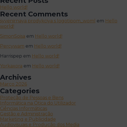
Recent Posts
Hello world!
Recent Comments
syvenirnaya prodykciya s logotipom_woml
em
Hello
world!
SimonSoisa
em
Hello world!
Percywam
em
Hello world!
Harrispep
em
Hello world!
Yorkaxora
em
Hello world!
Archives
Março 2026
Categories
Proteção de Pessoas e Bens
Informática na Ótica do Utilizador
Ciências Informáticas
Gestão e Administração
Marketing e Publicidade
Audiovisuais e Produção dos Media