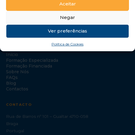
Aceitar
Negar
Ver preferências
NAVEGAÇÃO
Política de Cookies
Início
Formação Especializada
Formação Financiada
Sobre Nós
FAQs
Blog
Contactos
CONTACTO
Rua de Barros nº 101 – Gualtar 4710-058
Braga
Portugal