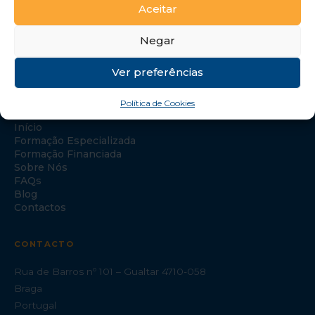
Aceitar
Negar
Ver preferências
NAVEGAÇÃO
Política de Cookies
Início
Formação Especializada
Formação Financiada
Sobre Nós
FAQs
Blog
Contactos
CONTACTO
Rua de Barros nº 101 – Gualtar 4710-058
Braga
Portugal