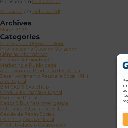
Harrispep
em
Hello world!
Yorkaxora
em
Hello world!
Archives
Março 2026
Categories
Proteção de Pessoas e Bens
Informática na Ótica do Utilizador
Ciências Informáticas
Gestão e Administração
Marketing e Publicidade
Audiovisuais e Produção dos Media
Desenvolvimento Pessoal e Social (RH)
Par
Área Digital
arm
BIM CAD & SketchUp
tec
Cheque Formação + Digital
IDs
Comércio Digital
neg
Dados & Business Intelligence
Fotografia & Imagem Digital
Gestão de Redes Sociais
I.A. Inteligência Artificial
Produtividade e Colaboração