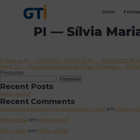
Início
Formaç
PI — Sílvia Mar
Navegação
Previous:
PI — DR NUNO FILIPE DIAS — 18/04/2026 18:
Next:
PI — Alexandra Margarida César Candeias — 18/04
de
Pesquisar
artigos
Pesquisar
Recent Posts
Hello world!
Recent Comments
syvenirnaya prodykciya s logotipom_woml
em
Hello wor
SimonSoisa
em
Hello world!
Percywam
em
Hello world!