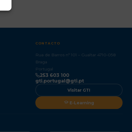
CONTACTO
Rua de Barros nº 101 – Gualtar 4710-058
Braga
Portugal
253 603 100
gti.portugal@gti.pt
Visitar GTI
E-Learning