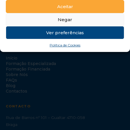
Aceitar
Negar
Ver preferências
Política de Cookies
NAVEGAÇÃO
Início
Formação Especializada
Formação Financiada
Sobre Nós
FAQs
Blog
Contactos
CONTACTO
Rua de Barros nº 101 – Gualtar 4710-058
Braga