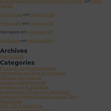
syvenirnaya prodykciya s logotipom_woml
em
Hello
world!
SimonSoisa
em
Hello world!
Percywam
em
Hello world!
Harrispep
em
Hello world!
Yorkaxora
em
Hello world!
Archives
Março 2026
Categories
Proteção de Pessoas e Bens
Informática na Ótica do Utilizador
Ciências Informáticas
Gestão e Administração
Marketing e Publicidade
Audiovisuais e Produção dos Media
Desenvolvimento Pessoal e Social (RH)
Área Digital
BIM CAD & SketchUp
Cheque Formação + Digital