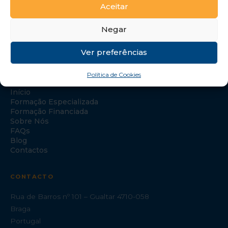
Aceitar
Negar
Ver preferências
NAVEGAÇÃO
Política de Cookies
Início
Formação Especializada
Formação Financiada
Sobre Nós
FAQs
Blog
Contactos
CONTACTO
Rua de Barros nº 101 – Gualtar 4710-058
Braga
Portugal