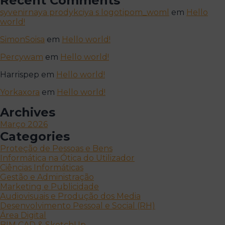
Recent Comments
syvenirnaya prodykciya s logotipom_woml
em
Hello
world!
SimonSoisa
em
Hello world!
Percywam
em
Hello world!
Harrispep
em
Hello world!
Yorkaxora
em
Hello world!
Archives
Março 2026
Categories
Proteção de Pessoas e Bens
Informática na Ótica do Utilizador
Ciências Informáticas
Gestão e Administração
Marketing e Publicidade
Audiovisuais e Produção dos Media
Desenvolvimento Pessoal e Social (RH)
Área Digital
BIM CAD & SketchUp