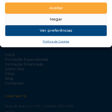
Aceitar
Negar
Ver preferências
Política de Cookies
NAVEGAÇÃO
Início
Formação Especializada
Formação Financiada
Sobre Nós
FAQs
Blog
Contactos
CONTACTO
Rua de Barros nº 101 – Gualtar 4710-058