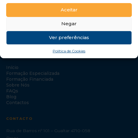
Aceitar
Negar
Ver preferências
Política de Cookies
NAVEGAÇÃO
Início
Formação Especializada
Formação Financiada
Sobre Nós
FAQs
Blog
Contactos
CONTACTO
Rua de Barros nº 101 – Gualtar 4710-058