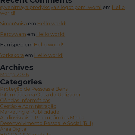
Recent Comments
syvenirnaya prodykciya s logotipom_woml
em
Hello
world!
SimonSoisa
em
Hello world!
Percywam
em
Hello world!
Harrispep
em
Hello world!
Yorkaxora
em
Hello world!
Archives
Março 2026
Categories
Proteção de Pessoas e Bens
Informática na Ótica do Utilizador
Ciências Informáticas
Gestão e Administração
Marketing e Publicidade
Audiovisuais e Produção dos Media
Desenvolvimento Pessoal e Social (RH)
Área Digital
BIM CAD & SketchUp