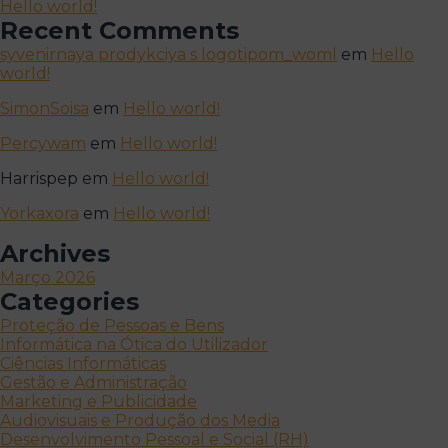
Hello world!
Recent Comments
syvenirnaya prodykciya s logotipom_woml
em
Hello
world!
SimonSoisa
em
Hello world!
Percywam
em
Hello world!
Harrispep
em
Hello world!
Yorkaxora
em
Hello world!
Archives
Março 2026
Categories
Proteção de Pessoas e Bens
Informática na Ótica do Utilizador
Ciências Informáticas
Gestão e Administração
Marketing e Publicidade
Audiovisuais e Produção dos Media
Desenvolvimento Pessoal e Social (RH)