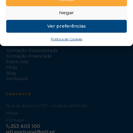
Negar
Ver preferências
NAVEGAÇÃO
Política de Cookies
Início
Formação Especializada
Formação Financiada
Sobre Nós
FAQs
Blog
Contactos
CONTACTO
Rua de Barros nº 101 – Gualtar 4710-058
Braga
Portugal
253 603 100
gti.portugal@gti.pt