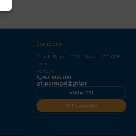
CONTACTO
Rua de Barros nº 101 – Gualtar 4710-058
Braga
Portugal
253 603 100
gti.portugal@gti.pt
Visitar GTI
E-Learning