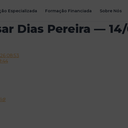
ão Especializada
Formação Financiada
Sobre Nós
sar Dias Pereira — 14
026 08:53
9:44
ld!