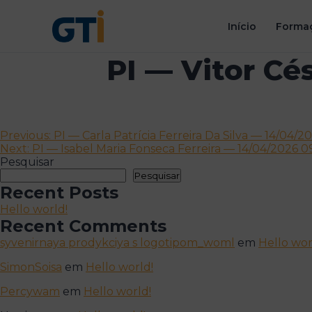
Início
Formaç
PI — Vitor Cé
Navegação
Previous:
PI — Carla Patrícia Ferreira Da Silva — 14/04/2
Next:
PI — Isabel Maria Fonseca Ferreira — 14/04/2026 0
de
Pesquisar
artigos
Pesquisar
Recent Posts
Hello world!
Recent Comments
syvenirnaya prodykciya s logotipom_woml
em
Hello wor
SimonSoisa
em
Hello world!
Percywam
em
Hello world!