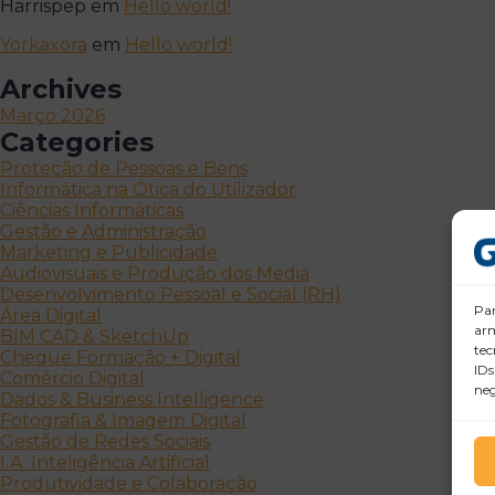
Harrispep
em
Hello world!
Yorkaxora
em
Hello world!
Archives
Março 2026
Categories
Proteção de Pessoas e Bens
Informática na Ótica do Utilizador
Ciências Informáticas
Gestão e Administração
Marketing e Publicidade
Audiovisuais e Produção dos Media
Desenvolvimento Pessoal e Social (RH)
Par
Área Digital
arm
BIM CAD & SketchUp
tec
Cheque Formação + Digital
IDs
Comércio Digital
neg
Dados & Business Intelligence
Fotografia & Imagem Digital
Gestão de Redes Sociais
I.A. Inteligência Artificial
Produtividade e Colaboração