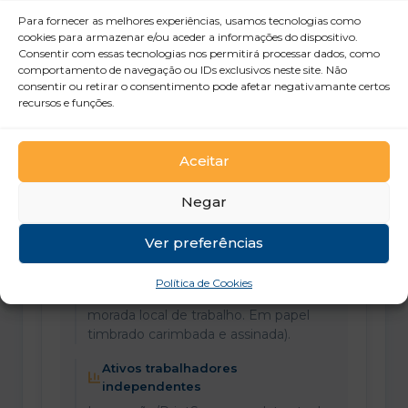
2
Para fornecer as melhores experiências, usamos tecnologias como
Comprovativo de morada
cookies para armazenar e/ou aceder a informações do dispositivo.
Consentir com essas tecnologias nos permitirá processar dados, como
Exemplo em PDF
Exemplo em vídeo
comportamento de navegação ou IDs exclusivos neste site. Não
consentir ou retirar o consentimento pode afetar negativamante certos
recursos e funções.
3
Comprovativo da situação face ao
emprego
Aceitar
Ativos empregados por conta de
Negar
outrem
Declaração da entidade patronal –
Ver preferências
Modelo
(Deve conter: horário de trabalho (dias
Política de Cookies
da semana, hora entrada e saída),
morada local de trabalho. Em papel
timbrado carimbada e assinada).
Ativos trabalhadores
independentes