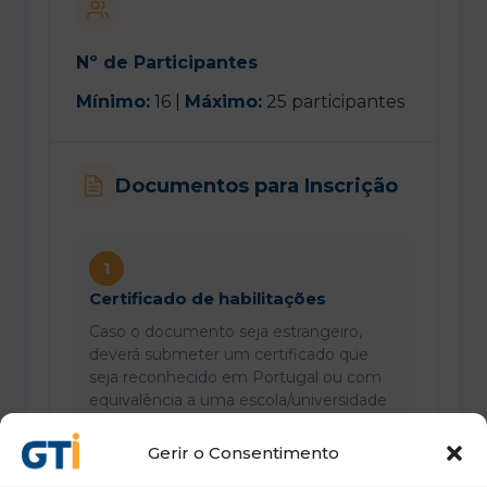
Nº de Participantes
Mínimo:
16 |
Máximo:
25 participantes
Documentos para Inscrição
1
Certificado de habilitações
Caso o documento seja estrangeiro,
deverá submeter um certificado que
seja reconhecido em Portugal ou com
equivalência a uma escola/universidade
portuguesa.
Gerir o Consentimento