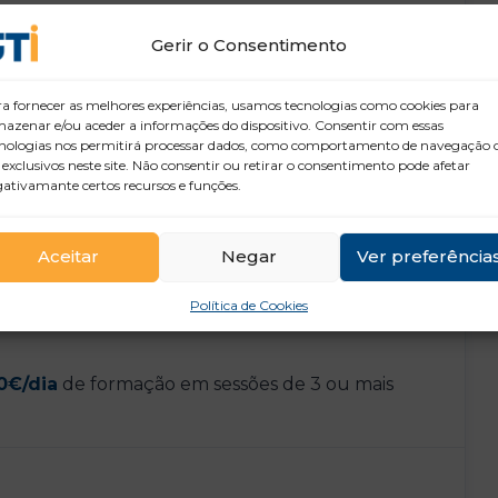
Gerir o Consentimento
a fornecer as melhores experiências, usamos tecnologias como cookies para
18 anos (independentemente do seu
azenar e/ou aceder a informações do dispositivo. Consentir com essas
nologias nos permitirá processar dados, como comportamento de navegação 
 exclusivos neste site. Não consentir ou retirar o consentimento pode afetar
lentejo
ativamante certos recursos e funções.
Aceitar
Negar
Ver preferência
Política de Cookies
0€/dia
de formação em sessões de 3 ou mais