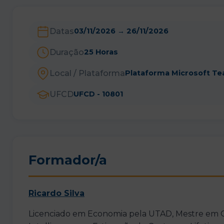
Datas
03/11/2026
→
26/11/2026
Duração
25 Horas
Local / Plataforma
Plataforma Microsoft T
UFCD
UFCD - 10801
Formador/a
Ricardo Silva
Licenciado em Economia pela UTAD, Mestre em Ge