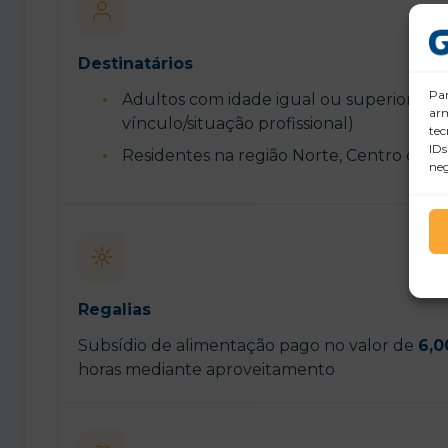
Destinatários
Par
Adultos com idade igual ou superior a 
arm
vínculo/situação profissional)
tec
IDs
Residentes na região Norte, Centro ou A
neg
Regalias
Subsídio de alimentação pago no valor de
6,0
horas mediante aproveitamento