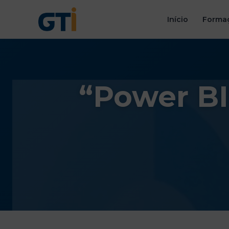
Início
Formaç
“Power BI