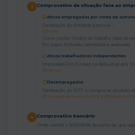
Comprovativo da situação face ao emp
3
Ativos empregados por conta de outrem
Declaração da entidade patronal –
Modelo
(Deve conter: horário de trabalho (dias da se
Em papel timbrado carimbada e assinada).
Ativos trabalhadores independentes
Impressão/PrintScreen na data atual dos "D
Exemplo
Desempregados
Declaração do IEFP a comprovar situação 
Guia obter declaração site IEFP
Registo no IEF
|
Comprovativo bancário
4
Onde conste o NIB/IBAN da conta de que seja t