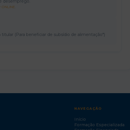
de desemprego.
P ONLINE.
itular (Para beneficiar de subsídio de alimentação*)
NAVEGAÇÃO
Início
Formação Especializada