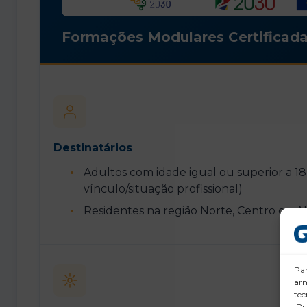
Formações Modulares Certificada
Destinatários
Adultos com idade igual ou superior a 
vínculo/situação profissional)
Residentes na região Norte, Centro ou A
Par
arm
tec
IDs