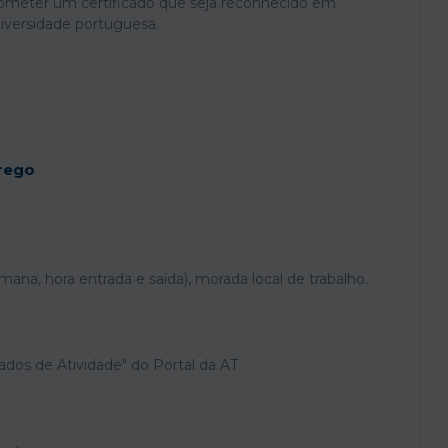
ubmeter um certificado que seja reconhecido em
iversidade portuguesa.
rego
mana, hora entrada e saída), morada local de trabalho.
ados de Atividade" do Portal da AT