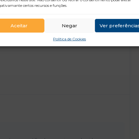
ativamante certos recursos e funções.
0€/dia
de formação em sessões de 3 ou mais
Aceitar
Negar
Ver preferência
Política de Cookies