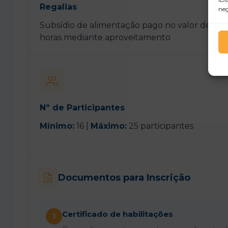
Regalias
neg
Subsídio de alimentação pago no valor de
6,0
horas mediante aproveitamento
Nº de Participantes
Mínimo:
16 |
Máximo:
25 participantes
Documentos para Inscrição
Certificado de habilitações
1