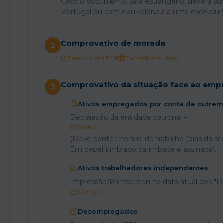
Caso o documento seja estrangeiro, deverá s
Portugal ou com equivalência a uma escola/un
Comprovativo de morada
2
Exemplo em PDF
Exemplo em vídeo
Comprovativo da situação face ao emp
3
Ativos empregados por conta de outrem
Declaração da entidade patronal –
Modelo
(Deve conter: horário de trabalho (dias da se
Em papel timbrado carimbada e assinada).
Ativos trabalhadores independentes
Impressão/PrintScreen na data atual dos "D
Exemplo
Desempregados