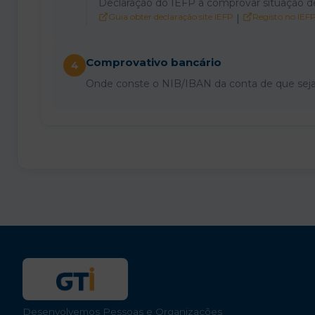
Declaração do IEFP a comprovar situação 
Guia obter declaração site IEFP
Registo no IEF
|
Comprovativo bancário
4
Onde conste o NIB/IBAN da conta de que seja t
Desenvolvemos Pessoas e Organizações