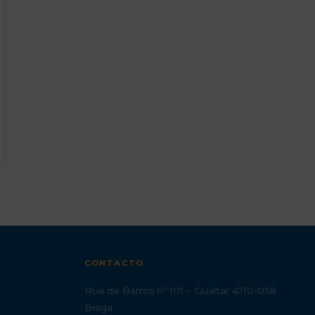
CONTACTO
Rua de Barros nº 101 – Gualtar 4710-058
Braga