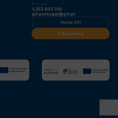
Portugal
253 603 100
gti.portugal@gti.pt
Visitar GTI
E-Learning