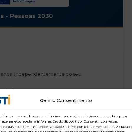
s - Pessoas 2030
18 anos (independentemente do seu
lentejo
Gerir o Consentimento
a fornecer as melhores experiências, usamos tecnologias como cookies para
azenar e/ou aceder a informações do dispositivo. Consentir com essas
nologias nos permitirá processar dados, como comportamento de navegação 
 exclusivos neste site. Não consentir ou retirar o consentimento pode afetar