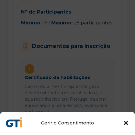
Nº de Participantes
Mínimo:
16 |
Máximo:
25 participantes
Documentos para Inscrição
1
Certificado de habilitações
Caso o documento seja estrangeiro,
deverá submeter um certificado que
seja reconhecido em Portugal ou com
equivalência a uma escola/universidade
portuguesa.
Gerir o Consentimento
2