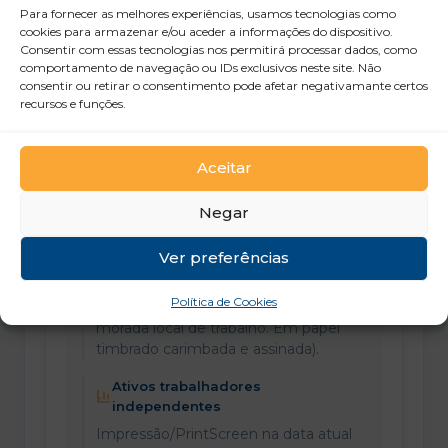
Para fornecer as melhores experiências, usamos tecnologias como
Comprovativo de morada
cookies para armazenar e/ou aceder a informações do dispositivo.
Exemplo em PDF
Exemplo em vídeo
Consentir com essas tecnologias nos permitirá processar dados, como
comportamento de navegação ou IDs exclusivos neste site. Não
consentir ou retirar o consentimento pode afetar negativamante certos
recursos e funções.
3
Comprovativo da situação face ao
emprego
Aceitar
Ativos empregados por conta de
Negar
outrem
Declaração da entidade patronal –
Ver preferências
Modelo
(Deve conter: horário de trabalho (dias
Política de Cookies
da semana, hora entrada e saída),
morada local de trabalho. Em papel
timbrado carimbada e assinada).
Ativos trabalhadores
independentes
Impressão/PrintScreen na data atual