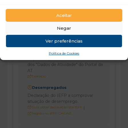
Declaração da entidade patronal –
Modelo
Aceitar
(Deve conter: horário de trabalho (dias
da semana, hora entrada e saída),
Negar
morada local de trabalho. Em papel
timbrado carimbada e assinada).
Ver preferências
Ativos trabalhadores
independentes
Política de Cookies
Impressão/PrintScreen na data atual
dos "Dados de Atividade" do Portal da
AT
Exemplo
Desempregados
Declaração do IEFP a comprovar
situação de desemprego.
Guia obter declaração site IEFP
|
Registo no IEFP ONLINE.