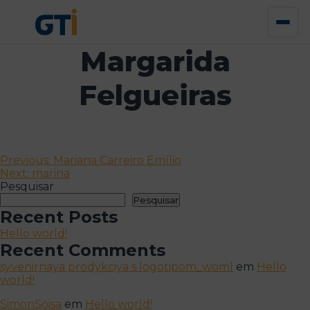
Margarida
Felgueiras
Navegação
Previous:
Mariana Carreiro Emílio
Next:
marina
de
Pesquisar
artigos
Pesquisar
Recent Posts
Hello world!
Recent Comments
syvenirnaya prodykciya s logotipom_woml
em
Hello
world!
SimonSoisa
em
Hello world!