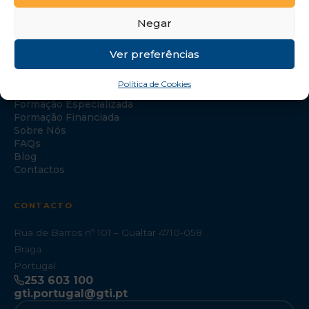
Negar
Ver preferências
NAVEGAÇÃO
Política de Cookies
Início
Formação Especializada
Formação Financiada
Sobre Nós
FAQs
Blog
Contactos
CONTACTO
Rua de Barros nº 101 – Gualtar 4710-058
Braga
Portugal
253 603 100
gti.portugal@gti.pt