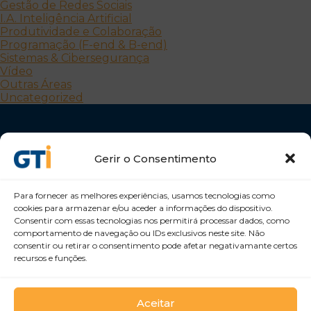
Gestão de Redes Sociais
I.A. Inteligência Artificial
Produtividade e Colaboração
Programação (F-end & B-end)
Sistemas & Cibersegurança
Vídeo
Outras Áreas
Uncategorized
Gerir o Consentimento
Para fornecer as melhores experiências, usamos tecnologias como
cookies para armazenar e/ou aceder a informações do dispositivo.
Desenvolvemos Pessoas e Organizações
Consentir com essas tecnologias nos permitirá processar dados, como
GTI Portugal – Formação Profissional, S.A.
comportamento de navegação ou IDs exclusivos neste site. Não
consentir ou retirar o consentimento pode afetar negativamante certos
recursos e funções.
Aceitar