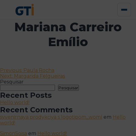
Mariana Carreiro
Emílio
Navegação
Previous:
Paula Rocha
Next:
Margarida Felgueiras
de
Pesquisar
artigos
Pesquisar
Recent Posts
Hello world!
Recent Comments
syvenirnaya prodykciya s logotipom_woml
em
Hello
world!
SimonSoisa
em
Hello world!