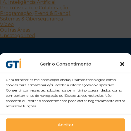
I.A. Inteligência Artificial
Produtividade e Colaboração
Programação (F-end & B-end)
Sistemas & Cibersegurança
Vídeo
Outras Áreas
Uncategorized
Gerir o Consentimento
Para fornecer as melhores experiências, usamos tecnologias como
Desenvolvemos Pessoas e Organizações
cookies para armazenar e/ou aceder a informações do dispositivo.
Consentir com essas tecnologias nos permitirá processar dados, como
GTI Portugal – Formação Profissional, S.A.
comportamento de navegação ou IDs exclusivos neste site. Não
consentir ou retirar o consentimento pode afetar negativamante certos
recursos e funções.
Aceitar