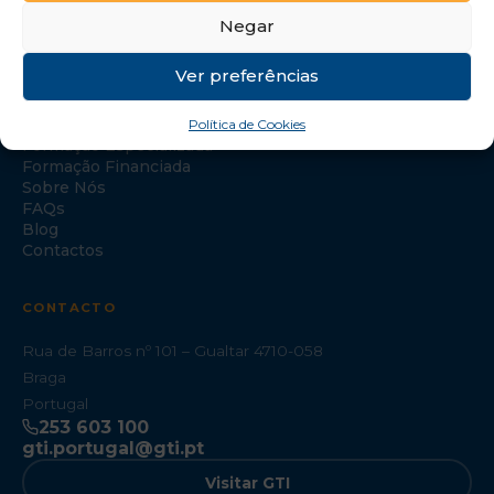
Negar
Ver preferências
NAVEGAÇÃO
Política de Cookies
Início
Formação Especializada
Formação Financiada
Sobre Nós
FAQs
Blog
Contactos
CONTACTO
Rua de Barros nº 101 – Gualtar 4710-058
Braga
Portugal
253 603 100
gti.portugal@gti.pt
Visitar GTI