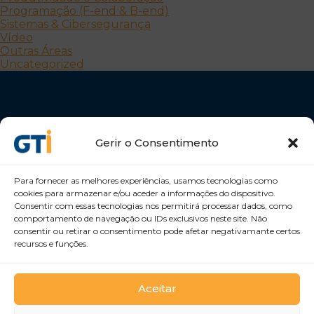
Programação (F-end & B-end)
Sistemas & Cibersegurança
Vídeo
Outras Áreas
Uncategorized
Gerir o Consentimento
Para fornecer as melhores experiências, usamos tecnologias como
Desenvolvemos Pessoas e Organizações
cookies para armazenar e/ou aceder a informações do dispositivo.
GTI Portugal – Formação Profissional, S.A.
Consentir com essas tecnologias nos permitirá processar dados, como
comportamento de navegação ou IDs exclusivos neste site. Não
consentir ou retirar o consentimento pode afetar negativamante certos
recursos e funções.
Aceitar