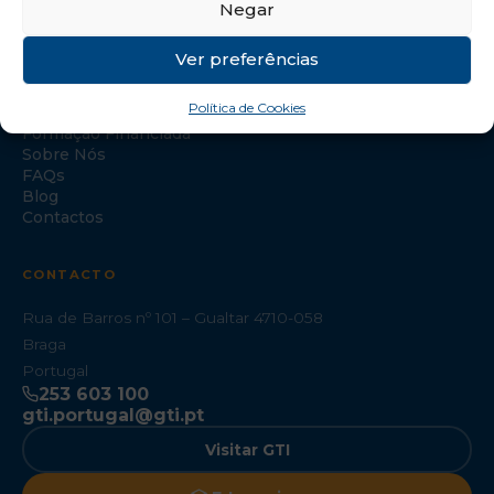
Negar
NAVEGAÇÃO
Ver preferências
Início
Política de Cookies
Formação Especializada
Formação Financiada
Sobre Nós
FAQs
Blog
Contactos
CONTACTO
Rua de Barros nº 101 – Gualtar 4710-058
Braga
Portugal
253 603 100
gti.portugal@gti.pt
Visitar GTI