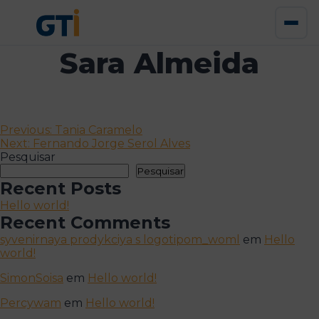
Sara Almeida
Navegação
Previous:
Tania Caramelo
Next:
Fernando Jorge Serol Alves
de
Pesquisar
artigos
Pesquisar
Recent Posts
Hello world!
Recent Comments
syvenirnaya prodykciya s logotipom_woml
em
Hello
world!
SimonSoisa
em
Hello world!
Percywam
em
Hello world!