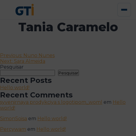
Tania Caramelo
Navegação
Previous:
Nuno Nunes
Next:
Sara Almeida
de
Pesquisar
artigos
Pesquisar
Recent Posts
Hello world!
Recent Comments
syvenirnaya prodykciya s logotipom_woml
em
Hello
world!
SimonSoisa
em
Hello world!
Percywam
em
Hello world!