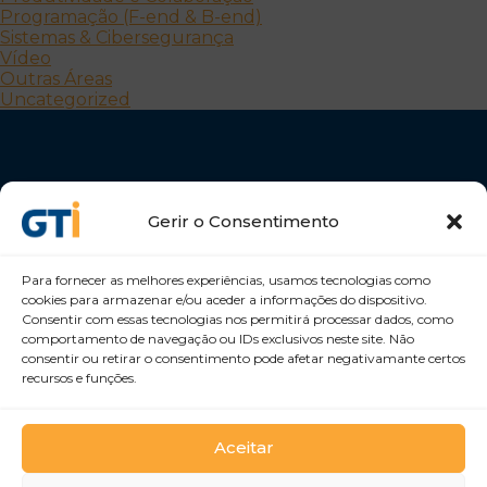
Programação (F-end & B-end)
Sistemas & Cibersegurança
Vídeo
Outras Áreas
Uncategorized
Gerir o Consentimento
Para fornecer as melhores experiências, usamos tecnologias como
Desenvolvemos Pessoas e Organizações
cookies para armazenar e/ou aceder a informações do dispositivo.
GTI Portugal – Formação Profissional, S.A.
Consentir com essas tecnologias nos permitirá processar dados, como
comportamento de navegação ou IDs exclusivos neste site. Não
consentir ou retirar o consentimento pode afetar negativamante certos
recursos e funções.
Aceitar