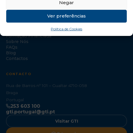
Negar
NAVEGAÇÃO
Ver preferências
Início
Política de Cookies
Formação Especializada
Formação Financiada
Sobre Nós
FAQs
Blog
Contactos
CONTACTO
Rua de Barros nº 101 – Gualtar 4710-058
Braga
Portugal
253 603 100
gti.portugal@gti.pt
Visitar GTI